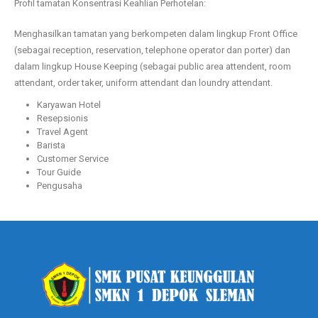
Profil tamatan Konsentrasi Keahlian Perhotelan:
Menghasilkan tamatan yang berkompeten dalam lingkup Front Office
(sebagai reception, reservation, telephone operator dan porter) dan
dalam lingkup House Keeping (sebagai public area attendent, room
attendant, order taker, uniform attendant dan loundry attendant.
Karyawan Hotel
Resepsionis
Travel Agent
Barista
Customer Service
Tour Guide
Pengusaha